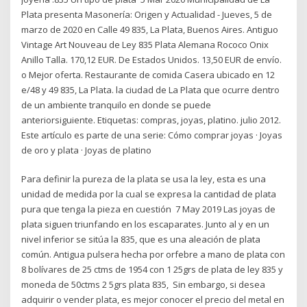
Plata presenta Masonería: Origen y Actualidad - Jueves, 5 de
marzo de 2020 en Calle 49 835, La Plata, Buenos Aires. Antiguo
Vintage Art Nouveau de Ley 835 Plata Alemana Rococo Onix
Anillo Talla. 170,12 EUR. De Estados Unidos. 13,50 EUR de envío.
o Mejor oferta. Restaurante de comida Casera ubicado en 12
e/48 y 49 835, La Plata. la ciudad de La Plata que ocurre dentro
de un ambiente tranquilo en donde se puede
anteriorsiguiente. Etiquetas: compras, joyas, platino. julio 2012.
Este artículo es parte de una serie: Cómo comprar joyas · Joyas
de oro y plata · Joyas de platino
Para definir la pureza de la plata se usa la ley, esta es una
unidad de medida por la cual se expresa la cantidad de plata
pura que tenga la pieza en cuestión 7 May 2019 Las joyas de
plata siguen triunfando en los escaparates. Junto al y en un
nivel inferior se sitúa la 835, que es una aleación de plata
común. Antigua pulsera hecha por orfebre a mano de plata con
8 bolívares de 25 ctms de 1954 con 1 25grs de plata de ley 835 y
moneda de 50ctms 2 5grs plata 835, Sin embargo, si desea
adquirir o vender plata, es mejor conocer el precio del metal en